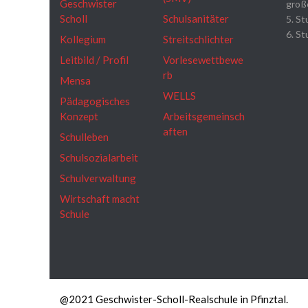
Geschwister
groß
Scholl
Schulsanitäter
5. St
6. St
Kollegium
Streitschlichter
Leitbild / Profil
Vorlesewettbewe
rb
Mensa
WELLS
Pädagogisches
Konzept
Arbeitsgemeinsch
aften
Schulleben
Schulsozialarbeit
Schulverwaltung
Wirtschaft macht
Schule
@2021 Geschwister-Scholl-Realschule in Pfinztal.