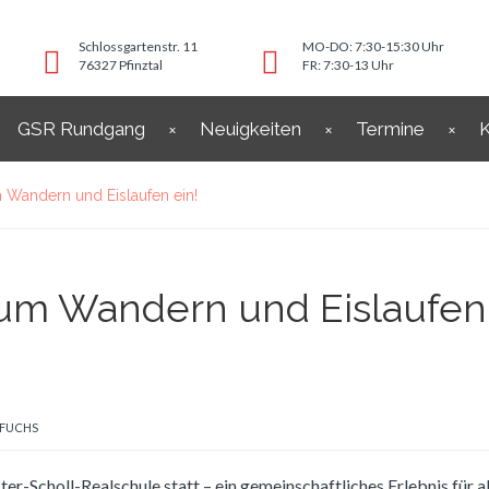
Schlossgartenstr. 11
MO-DO: 7:30-15:30 Uhr
76327 Pfinztal
FR: 7:30-13 Uhr
GSR Rundgang
Neuigkeiten
Termine
K
 Wandern und Eislaufen ein!
zum Wandern und Eislaufen
 FUCHS
r-Scholl-Realschule statt – ein gemeinschaftliches Erlebnis für al