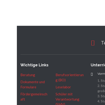
T
Wichtige Links
Unterri
Vorm
Beratung
Berufsorientierun
g (BO)
1. St
Dokumente und
2. St
Formulare
Leselabor
große
Fördergemeinsch
Schüler mit
3. St
aft
Verantwortung
4. St
(SMV)