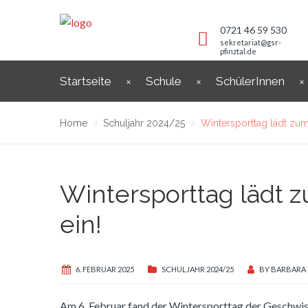
0721 46 59 530
sekretariat@gsr-
pfinztal.de
Startseite
Schule
SchülerInnen
Home
Schuljahr 2024/25
Wintersporttag lädt zum
Wintersporttag lädt 
ein!
6. FEBRUAR 2025
SCHULJAHR 2024/25
BY
BARBARA
Am 6. Februar fand der Wintersporttag der Geschwiste