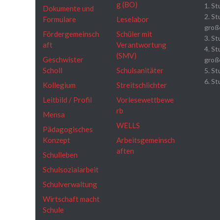
g (BO)
1. St
Dokumente und
2. St
Formulare
Leselabor
große
Fördergemeinsch
Schüler mit
3. St
aft
Verantwortung
4. St
(SMV)
Geschwister
groß
Scholl
Schulsanitäter
5. St
6. St
Kollegium
Streitschlichter
Leitbild / Profil
Vorlesewettbewe
rb
Mensa
WELLS
Pädagogisches
Konzept
Arbeitsgemeinsch
aften
Schulleben
Schulsozialarbeit
Schulverwaltung
Wirtschaft macht
Schule