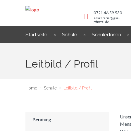
0721 46 59 530
sekretariat@gsr-
pfinztal.de
Startseite
Schule
SchülerInnen
Leitbild / Profil
Home
Schule
Leitbild / Profil
Unser
Beratung
Mensc