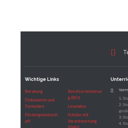
T
Wichtige Links
Unterri
Vorm
Beratung
Berufsorientierun
g (BO)
1. St
Dokumente und
2. St
Formulare
Leselabor
große
Fördergemeinsch
Schüler mit
3. St
aft
Verantwortung
4. St
(SMV)