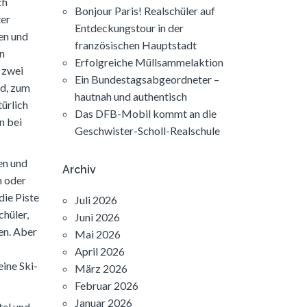
ch
Bonjour Paris! Realschüler auf
ter
Entdeckungstour in der
en und
französischen Hauptstadt
rn
Erfolgreiche Müllsammelaktion
 zwei
Ein Bundestagsabgeordneter –
nd, zum
hautnah und authentisch
ürlich
Das DFB-Mobil kommt an die
n bei
Geschwister-Scholl-Realschule
en und
Archiv
n oder
die Piste
Juli 2026
chüler,
Juni 2026
en. Aber
Mai 2026
April 2026
ine Ski-
März 2026
Februar 2026
Januar 2026
tel und