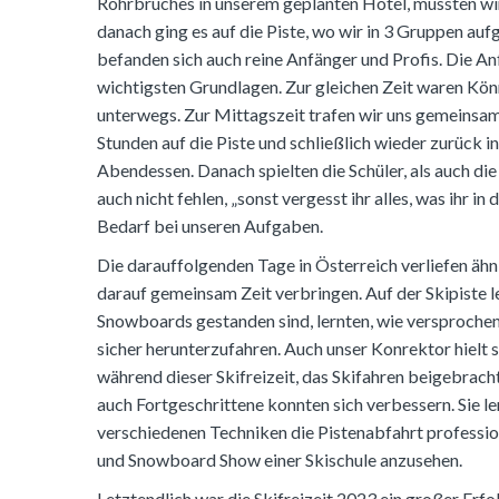
Rohrbruches in unserem geplanten Hotel, mussten wir
danach ging es auf die Piste, wo wir in 3 Gruppen au
befanden sich auch reine Anfänger und Profis. Die A
wichtigsten Grundlagen. Zur gleichen Zeit waren Könn
unterwegs. Zur Mittagszeit trafen wir uns gemeinsam
Stunden auf die Piste und schließlich wieder zurück 
Abendessen. Danach spielten die Schüler, als auch di
auch nicht fehlen, „sonst vergesst ihr alles, was ihr i
Bedarf bei unseren Aufgaben.
Die darauffolgenden Tage in Österreich verliefen äh
darauf gemeinsam Zeit verbringen. Auf der Skipiste ler
Snowboards gestanden sind, lernten, wie versprochen,
sicher herunterzufahren. Auch unser Konrektor hielt s
während dieser Skifreizeit, das Skifahren beigebracht
auch Fortgeschrittene konnten sich verbessern. Sie le
verschiedenen Techniken die Pistenabfahrt profession
und Snowboard Show einer Skischule anzusehen.
Letztendlich war die Skifreizeit 2023 ein großer Erf