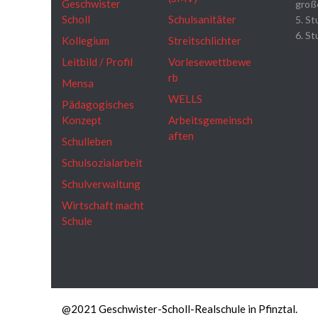
Geschwister
groß
Scholl
Schulsanitäter
5. St
6. St
Kollegium
Streitschlichter
Leitbild / Profil
Vorlesewettbewe
rb
Mensa
WELLS
Pädagogisches
Konzept
Arbeitsgemeinsch
aften
Schulleben
Schulsozialarbeit
Schulverwaltung
Wirtschaft macht
Schule
@2021 Geschwister-Scholl-Realschule in Pfinztal.