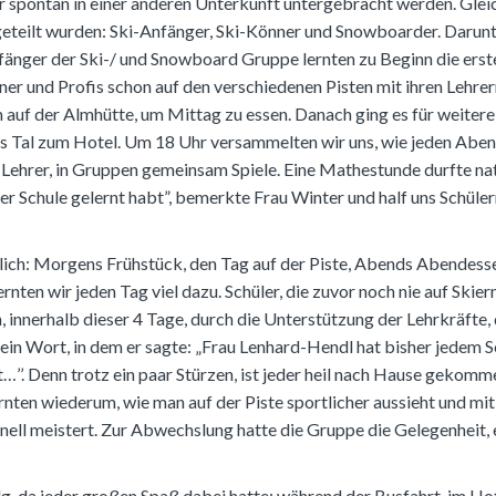
 spontan in einer anderen Unterkunft untergebracht werden. Glei
fgeteilt wurden: Ski-Anfänger, Ski-Könner und Snowboarder. Darun
nfänger der Ski-/ und Snowboard Gruppe lernten zu Beginn die erst
er und Profis schon auf den verschiedenen Pisten mit ihren Lehre
 auf der Almhütte, um Mittag zu essen. Danach ging es für weitere
ins Tal zum Hotel. Um 18 Uhr versammelten wir uns, wie jeden Abe
e Lehrer, in Gruppen gemeinsam Spiele. Eine Mathestunde durfte nat
n der Schule gelernt habt”, bemerkte Frau Winter und half uns Schüler
nlich: Morgens Frühstück, den Tag auf der Piste, Abends Abendess
nten wir jeden Tag viel dazu. Schüler, die zuvor noch nie auf Skier
 innerhalb dieser 4 Tage, durch die Unterstützung der Lehrkräfte, 
ein Wort, in dem er sagte: „Frau Lenhard-Hendl hat bisher jedem S
…’’. Denn trotz ein paar Stürzen, ist jeder heil nach Hause gekomm
rnten wiederum, wie man auf der Piste sportlicher aussieht und mit
ell meistert. Zur Abwechslung hatte die Gruppe die Gelegenheit, e
olg, da jeder großen Spaß dabei hatte: während der Busfahrt, im Ho