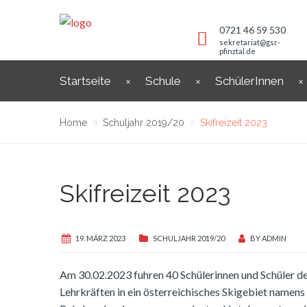
0721 46 59 530
sekretariat@gsr-
pfinztal.de
Startseite
Schule
SchülerInnen
Home
Schuljahr 2019/20
Skifreizeit 2023
Skifreizeit 2023
19. MÄRZ 2023
SCHULJAHR 2019/20
BY
ADMIN
Am 30.02.2023 fuhren 40 Schülerinnen und Schüler der
Lehrkräften in ein österreichisches Skigebiet namen