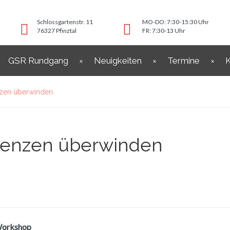
Schlossgartenstr. 11
MO-DO: 7:30-15:30 Uhr
76327 Pfinztal
FR: 7:30-13 Uhr
GSR Rundgang
Neuigkeiten
Termine
K
nzen überwinden
renzen überwinden
-Workshop