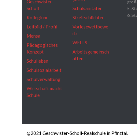
Geschwister
groß
Scholl
Schulsanitäter
5. St
6. St
Kollegium
Streitschlichter
Leitbild / Profil
Vorlesewettbewe
rb
Mensa
WELLS
Pädagogisches
Konzept
Arbeitsgemeinsch
aften
Schulleben
Schulsozialarbeit
Schulverwaltung
Wirtschaft macht
Schule
@2021 Geschwister-Scholl-Realschule in Pfinztal.