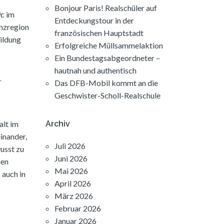
Bonjour Paris! Realschüler auf
9c im
Entdeckungstour in der
enzregion
französischen Hauptstadt
bildung
Erfolgreiche Müllsammelaktion
Ein Bundestagsabgeordneter –
hautnah und authentisch
r
Das DFB-Mobil kommt an die
Geschwister-Scholl-Realschule
Archiv
alt im
inander,
Juli 2026
usst zu
Juni 2026
nen
Mai 2026
 auch in
April 2026
März 2026
Februar 2026
Januar 2026