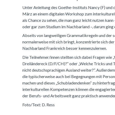
Unter Anleitung des Goethe-Instituts Nancy (F) und 
März an einem digitalen Workshop zum interkulturell
als Chance zu sehen, die man ganz leicht nutzen kann
oder gar zum Studium im Nachbarland –, darum ging e
Abseits von langweiligen Grammatikregeln und der s
normalerweise mit sich bringt, konzentrierte sich de
Nachbarland Frankreich besser kennenzulernen.
Die Teilnehmer/innen stellten sich dabei Fragen wie 
Dreiländereck (D/F/CH)?“ oder „Welche Tricks und T
nicht deutschsprachigen Ausland weiter?“. Außerdem 
die typischerweise auch bei Begegnungen mit Personen
machen und dieses „Schubladendenken“ zu hinterfrag
interkulturellen Kompetenzen können die engagierten 
der Berufs- und Arbeitswelt ganz praktisch anwend
Foto/Text: D. Ress