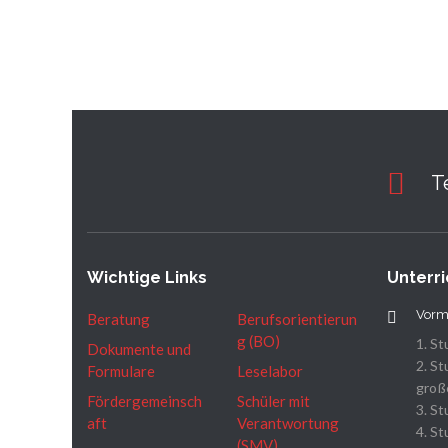
T
Wichtige Links
Unterri
Vorm
Beratung
Berufsorientierun
g (BO)
1. St
Dokumente und
2. St
Formulare
Leselabor
große
Fördergemeinsch
Schüler mit
3. St
aft
Verantwortung
4. St
(SMV)