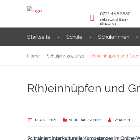
0721 46 59 530
sekretariat@gsr-
pfinztal.de
Startseite
Schule
SchülerInnen
Home
Schuljahr 2020/21
R(h)einhüpfen und Gre
R(h)einhüpfen und G
13. APRIL 2021
SCHULJAHR 2020/21
BY
ADMIN
9c trainiert interkulturelle Kompetenzen im Online