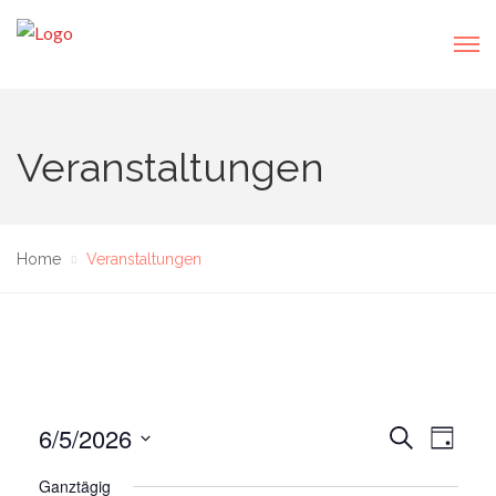
Veranstaltungen
Home
Veranstaltungen
6/5/2026
V
V
S
T
U
e
e
A
D
C
Ganztägig
r
G