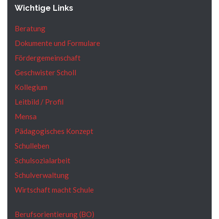
n
Wichtige Links
,
Beratung
N
Dokumente und Formulare
a
Fördergemeinschaft
v
Geschwister Scholl
i
Kollegium
g
Leitbild / Profil
a
Mensa
t
Pädagogisches Konzept
i
Schulleben
o
Schulsozialarbeit
n
Schulverwaltung
Wirtschaft macht Schule
Berufsorientierung (BO)